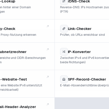
-Lookup
rDNS-Check
n hinter einer Domain
Reverse-DNS: IPs Hostnamen zuo
gen
(PTR)
xy-Check
Link-Checker
 Proxy-Nutzung erkennen
Prüfen, ob URLs erreichbar sind
Subnetzrechner
IP-Konverter
ereiche und CIDR-Berechnungen
Zwischen IPv4 und IPv6 konvertier
en
beide Richtungen)
6-Website-Test
SPF-Record-Checker
 eine Website IPv6 unterstützt
E-Mail-Absenderrichtlinie überprü
reichbarkeit)
ail-Header-Analyzer