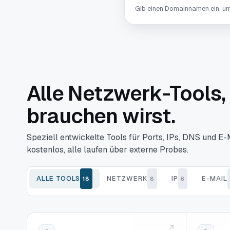
Gib einen Domainnamen ein, um
Alle Netzwerk-Tools, 
brauchen wirst.
Speziell entwickelte Tools für Ports, IPs, DNS und E-
kostenlos, alle laufen über externe Probes.
ALLE TOOLS
NETZWERK
IP
E-MAIL
18
8
6