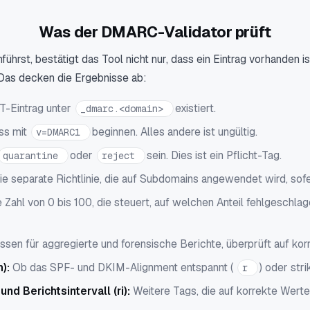
Was der DMARC-Validator prüft
st, bestätigt das Tool nicht nur, dass ein Eintrag vorhanden ist
 Das decken die Ergebnisse ab:
T-Eintrag unter
existiert.
_dmarc.<domain>
ss mit
beginnen. Alles andere ist ungültig.
v=DMARC1
oder
sein. Dies ist ein Pflicht-Tag.
quarantine
reject
ie separate Richtlinie, die auf Subdomains angewendet wird, sof
 Zahl von 0 bis 100, die steuert, auf welchen Anteil fehlgeschlag
ssen für aggregierte und forensische Berichte, überprüft auf ko
m):
Ob das SPF- und DKIM-Alignment entspannt (
) oder stri
r
nd Berichtsintervall (ri):
Weitere Tags, die auf korrekte Wert