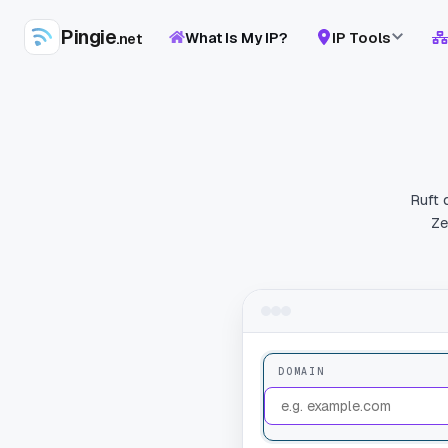
Pingie
What Is My IP?
IP Tools
.net
Ruft 
Ze
DOMAIN