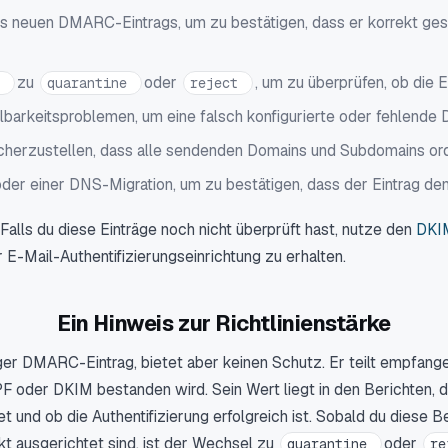
es neuen DMARC-Eintrags, um zu bestätigen, dass er korrekt g
zu
oder
, um zu überprüfen, ob die E
e
quarantine
reject
llbarkeitsproblemen, um eine falsch konfigurierte oder fehlende
icherzustellen, dass alle sendenden Domains und Subdomains o
er einer DNS-Migration, um zu bestätigen, dass der Eintrag de
lls du diese Einträge noch nicht überprüft hast, nutze den
DKI
r E-Mail-Authentifizierungseinrichtung zu erhalten.
Ein Hinweis zur Richtlinienstärke
tiger DMARC-Eintrag, bietet aber keinen Schutz. Er teilt empfang
F oder DKIM bestanden wird. Sein Wert liegt in den Berichten, d
und ob die Authentifizierung erfolgreich ist. Sobald du diese Be
kt ausgerichtet sind, ist der Wechsel zu
oder
quarantine
r