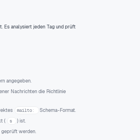
. Es analysiert jeden Tag und prüft
ern angegeben.
ener Nachrichten die Richtlinie
rrektes
Schema-Format.
mailto:
kt (
) ist.
s
e geprüft werden.